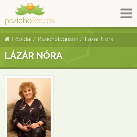
pszicho
fészek
Főoldal
/
Pszichológusok
/
Lázár Nóra
LÁZÁR NÓRA