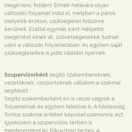
megérteni, feltárni. Ennek hatására olyan
változási folyamat indul el, melyben a párok
mélyebb érzései, szükségletei felszínre
kerülnek. Ezáltal egymás iránt mélyebb
megértést élnek át, szövetségesekké tudnak
válni a változás folyamatában, és egyben saját
szükségleteikre is jobb rálátást nyernek.
Szupervízorként
segítő szakembereknek,
vezetőknek, csoportoknak vállalom a szakmai
segítését.
Segítő szakemberként én is része vagyok a
folyamatnak és egyben felelőse is. A hitelesség
fontos szakmai értéket képvisel számomra, ezt
igyekszem a szupervíziós térben is
megteremteni és fókuszban tartani, a