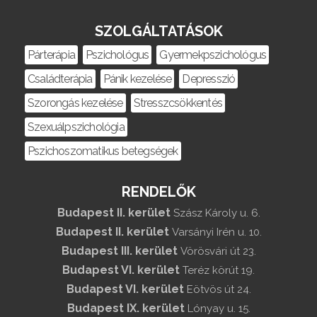
SZOLGÁLTATÁSOK
Párterápia
Pszichológus
Gyermekpszichológus
Családterápia
Pánik kezelése
Depresszió
Szorongás kezelése
Stresszcsökkentés
Szexuálpszichológia
Pszichoszomatikus betegségek
RENDELŐK
Budapest II. kerület
Szász Károly u. 6.
Budapest II. kerület
Varsányi Irén u. 10.
Budapest III. kerület
Vörösvári út 23.
Budapest VI. kerület
Teréz körút 19.
Budapest VI. kerület
Eötvös út 24.
Budapest IX. kerület
Lónyay u. 15.