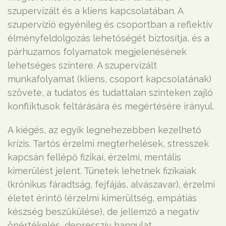
szupervizált és a kliens kapcsolatában. A
szupervízió egyénileg és csoportban a reflektív
élményfeldolgozás lehetőségét biztosítja, és a
párhuzamos folyamatok megjelenésének
lehetséges színtere. A szupervizált
munkafolyamat (kliens, csoport kapcsolatának)
szövete, a tudatos és tudattalan szinteken zajló
konfliktusok feltárására és megértésére irányul.
A kiégés, az egyik legnehezebben kezelhető
krízis. Tartós érzelmi megterhelések, stresszek
kapcsán fellépő fizikai, érzelmi, mentális
kimerülést jelent. Tünetek lehetnek fizikaiak
(krónikus fáradtság, fejfájás, alvászavar), érzelmi
életet érintő (érzelmi kimerültség, empátiás
készség beszűkülése), de jellemző a negatív
önértékelés, depresszív hangulat,