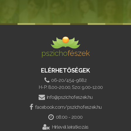
pszicho
fészek
ELÉRHETŐSÉGEK
06-20/454-9682
H-P: 8.00-20.00, Szo: 9.00-12.00
info@pszichofeszek.hu
facebook.com/pszichofeszek.hu
08:00 - 20:00
Hírlevél leiratkozás