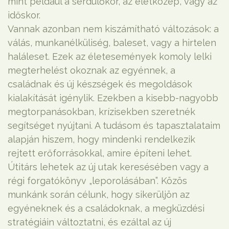
mint például a serdülőkor, az életközép, vagy az
időskor.
Vannak azonban nem kiszámítható változások: a
válás, munkanélküliség, baleset, vagy a hirtelen
haláleset. Ezek az életesemények komoly lelki
megterhelést okoznak az egyénnek, a
családnak és új készségek és megoldások
kialakítását igénylik. Ezekben a kisebb-nagyobb
megtorpanásokban, krízisekben szeretnék
segítséget nyújtani. A tudásom és tapasztalataim
alapján hiszem, hogy mindenki rendelkezik
rejtett erőforrásokkal, amire építeni lehet.
Útitárs lehetek az új utak keresésében vagy a
régi forgatókönyv „leporolásában”. Közös
munkánk során célunk, hogy sikerüljön az
egyéneknek és a családoknak, a megküzdési
stratégiáin változtatni, és ezáltal az új