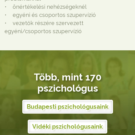
• önértékelési nehézségeknél
• egyéni és csoportos szupervízió
• vezetők részére szervezett
egyéni/csoportos szupervízió
Több, mint 170
pszichológus
Budapesti pszichológusaink
Vidéki pszichológusaink