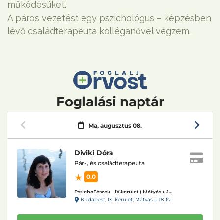
működésüket.
A páros vezetést egy pszichológus – képzésben
lévő családterapeuta kolléganővel végzem.