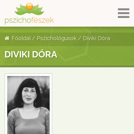
pszicho
fészek
Főoldal
/
Pszichológusok
/
Diviki Dóra
DIVIKI DÓRA