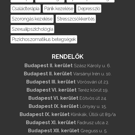
Családterápia
Pánik kezelése
Depresszió
Szorongás kezelése
Stresszcsökkentés
Szexuálpszichológia
Pszichoszomatikus betegségek
RENDELŐK
Budapest II. kerület
Szász Károly u. 6.
Budapest II. kerület
Varsányi Irén u. 10.
Budapest III. kerület
Vörösvári út 23.
Budapest VI. kerület
Teréz körút 19.
Budapest VI. kerület
Eötvös út 24.
Budapest IX. kerület
Lónyay u. 15.
Budapest IX. kerület
Klinikák, Üllői út 89/a
Budapest XI. kerület
Fadrusz utca 2.
Budapest XII. kerület
Greguss u. 5.