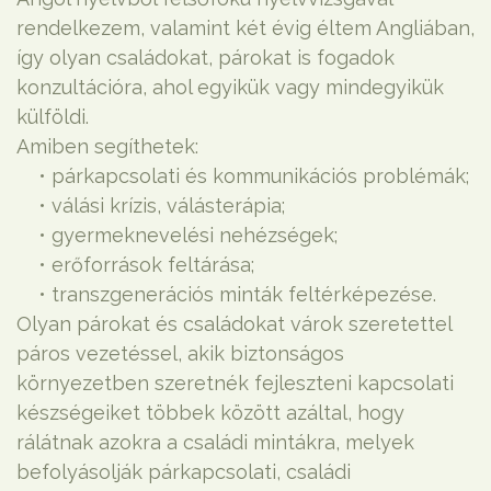
rendelkezem, valamint két évig éltem Angliában,
így olyan családokat, párokat is fogadok
konzultációra, ahol egyikük vagy mindegyikük
külföldi.
Amiben segíthetek:
• párkapcsolati és kommunikációs problémák;
• válási krízis, válásterápia;
• gyermeknevelési nehézségek;
• erőforrások feltárása;
• transzgenerációs minták feltérképezése.
Olyan párokat és családokat várok szeretettel
páros vezetéssel, akik biztonságos
környezetben szeretnék fejleszteni kapcsolati
készségeiket többek között azáltal, hogy
rálátnak azokra a családi mintákra, melyek
befolyásolják párkapcsolati, családi