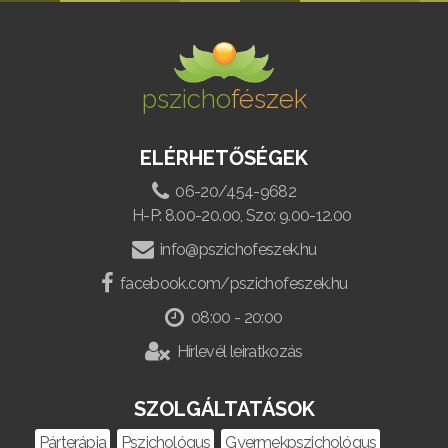
pszicho
fészek
ELÉRHETŐSÉGEK
06-20/454-9682
H-P: 8.00-20.00, Szo: 9.00-12.00
info@pszichofeszek.hu
facebook.com/pszichofeszek.hu
08:00 - 20:00
Hírlevél leiratkozás
SZOLGÁLTATÁSOK
Párterápia
Pszichológus
Gyermekpszichológus