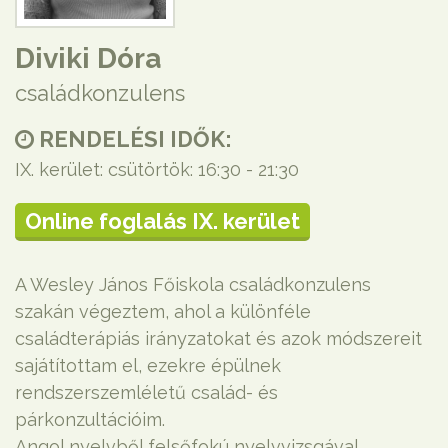
Diviki Dóra
családkonzulens
RENDELÉSI IDŐK:
IX. kerület: csütörtök: 16:30 - 21:30
Online foglalás IX. kerület
A Wesley János Főiskola családkonzulens
szakán végeztem, ahol a különféle
családterápiás irányzatokat és azok módszereit
sajátítottam el, ezekre épülnek
rendszerszemléletű család- és
párkonzultációim.
Angol nyelvből felsőfokú nyelvvizsgával