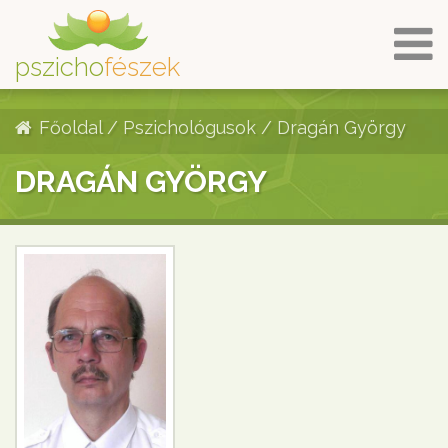
pszicho
fészek
Főoldal
/
Pszichológusok
/
Dragán György
DRAGÁN GYÖRGY