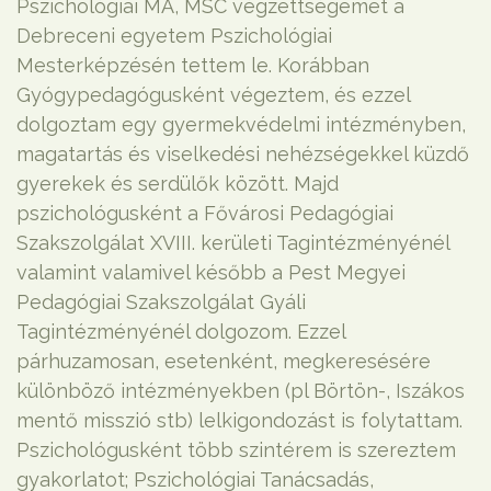
Pszichológiai MA, MSC végzettségemet a
Debreceni egyetem Pszichológiai
Mesterképzésén tettem le. Korábban
Gyógypedagógusként végeztem, és ezzel
dolgoztam egy gyermekvédelmi intézményben,
magatartás és viselkedési nehézségekkel küzdő
gyerekek és serdülők között. Majd
pszichológusként a Fővárosi Pedagógiai
Szakszolgálat XVIII. kerületi Tagintézményénél
valamint valamivel később a Pest Megyei
Pedagógiai Szakszolgálat Gyáli
Tagintézményénél dolgozom. Ezzel
párhuzamosan, esetenként, megkeresésére
különböző intézményekben (pl Börtön-, Iszákos
mentő misszió stb) lelkigondozást is folytattam.
Pszichológusként több szintérem is szereztem
gyakorlatot; Pszichológiai Tanácsadás,