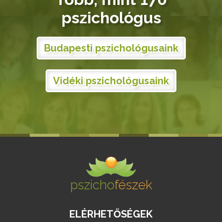
pszichológus
Budapesti pszichológusaink
Vidéki pszichológusaink
pszicho
fészek
ELÉRHETŐSÉGEK