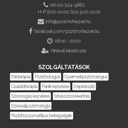
06-20/454-9682
H-P: 8.00-20.00, Szo: 9.00-12.00
info@pszichofeszek.hu
facebook.com/pszichofeszek.hu
08:00 - 20:00
Hírlevél leiratkozás
SZOLGÁLTATÁSOK
Párterápia
Pszichológus
Gyermekpszichológus
Családterápia
Pánik kezelése
Depresszió
Szorongás kezelése
Stresszcsökkentés
Szexuálpszichológia
Pszichoszomatikus betegségek