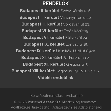
RENDELŐK
Budapest II. kerület
Szász Károly u. 6.
Budapest II. kerület
Varsányi Irén u. 10.
Budapest III. kerület
Vörösvári út 23.
Budapest VI. kerület
Teréz körút 19.
Budapest VI. kerület
Eötvös út 24.
Budapest IX. kerület
Lónyay u. 15.
Budapest IX. kerület
Klinikák, Üllői út 89/a
Budapest XI. kerület
Fadrusz utca 2.
Budapest XII. kerület
Greguss u. 5.
Budapest XIII. kerület
Hegedűs Gyula u. 64-66.
Vidéki rendelőink
Keresőoptimalizálás
Webajánló
© 2026
PszichoFészek Kft.
Minden jog fenntartva!
Adatkezelési tájékoztató
Adatvédelmi és Adatbiztonsági