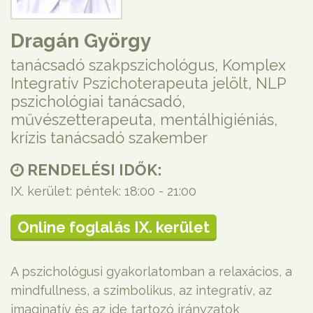
Dragán György
tanácsadó szakpszichológus, Komplex
Integratív Pszichoterapeuta jelölt, NLP
pszichológiai tanácsadó,
művészetterapeuta, mentálhigiéniás,
krízis tanácsadó szakember
RENDELÉSI IDŐK:
IX. kerület: péntek: 18:00 - 21:00
Online foglalás IX. kerület
A pszichológusi gyakorlatomban a relaxácios, a
mindfullness, a szimbolikus, az integratív, az
imaginatív és az ide tartozó irányzatok