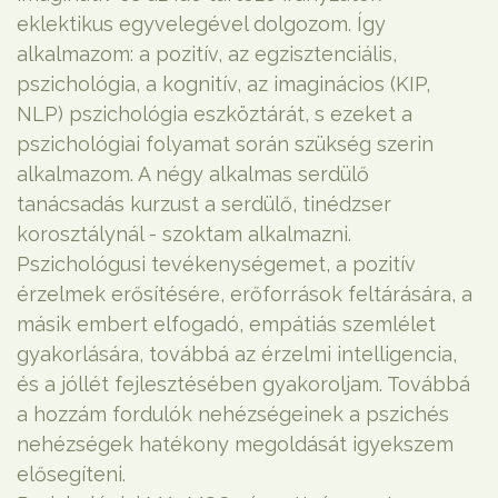
eklektikus egyvelegével dolgozom. Így
alkalmazom: a pozitív, az egzisztenciális,
pszichológia, a kognitív, az imaginácios (KIP,
NLP) pszichológia eszköztárát, s ezeket a
pszichológiai folyamat során szükség szerin
alkalmazom. A négy alkalmas serdülő
tanácsadás kurzust a serdülő, tinédzser
korosztálynál - szoktam alkalmazni.
Pszichológusi tevékenységemet, a pozitív
érzelmek erősítésére, erőforrások feltárására, a
másik embert elfogadó, empátiás szemlélet
gyakorlására, továbbá az érzelmi intelligencia,
és a jóllét fejlesztésében gyakoroljam. Továbbá
a hozzám fordulók nehézségeinek a pszichés
nehézségek hatékony megoldását igyekszem
elősegíteni.