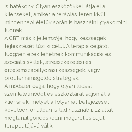
is hatékony. Olyan eszközökkel látja el a
klienseket, amiket a terápiás téren kívül,
mindennapi életük során is használni, gyakorolni
tudnak.
A CBT másik jellemzője, hogy készségek
fejlesztését tűzi ki célul. A terápia céljától
függően ezek lehetnek kommunikációs és
szociális skillek, stresszkezelési és
érzelemszabályozási készségek, vagy
problémamegoldó stratégiák.
A módszer célja, hogy olyan tudást,
szemléletmódot és eszköztárat adjon át a
kliensnek, melyet a folyamat befejezését
követően önállóan is tud használni. Ez által
megtanul gondoskodni magáról és saját
terapeutájává válik.