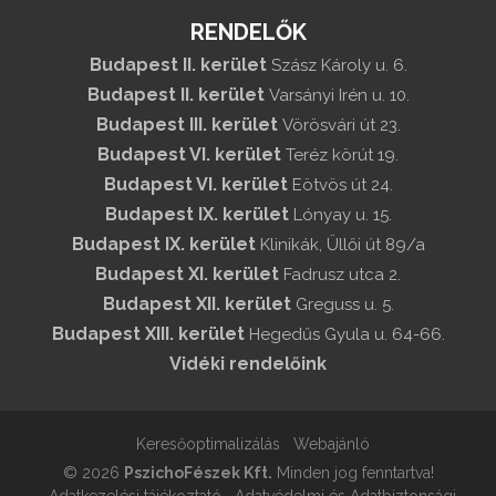
RENDELŐK
Budapest II. kerület
Szász Károly u. 6.
Budapest II. kerület
Varsányi Irén u. 10.
Budapest III. kerület
Vörösvári út 23.
Budapest VI. kerület
Teréz körút 19.
Budapest VI. kerület
Eötvös út 24.
Budapest IX. kerület
Lónyay u. 15.
Budapest IX. kerület
Klinikák, Üllői út 89/a
Budapest XI. kerület
Fadrusz utca 2.
Budapest XII. kerület
Greguss u. 5.
Budapest XIII. kerület
Hegedűs Gyula u. 64-66.
Vidéki rendelőink
Keresőoptimalizálás
Webajánló
© 2026
PszichoFészek Kft.
Minden jog fenntartva!