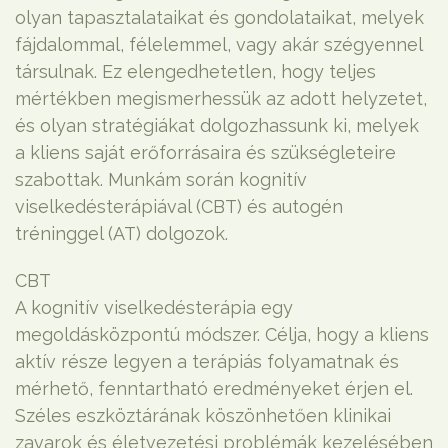
olyan tapasztalataikat és gondolataikat, melyek
fájdalommal, félelemmel, vagy akár szégyennel
társulnak. Ez elengedhetetlen, hogy teljes
mértékben megismerhessük az adott helyzetet,
és olyan stratégiákat dolgozhassunk ki, melyek
a kliens saját erőforrásaira és szükségleteire
szabottak. Munkám során kognitív
viselkedésterápiával (CBT) és autogén
tréninggel (AT) dolgozok.
CBT
A kognitív viselkedésterápia egy
megoldásközpontú módszer. Célja, hogy a kliens
aktív része legyen a terápiás folyamatnak és
mérhető, fenntartható eredményeket érjen el.
Széles eszköztárának köszönhetően klinikai
zavarok és életvezetési problémák kezelésében