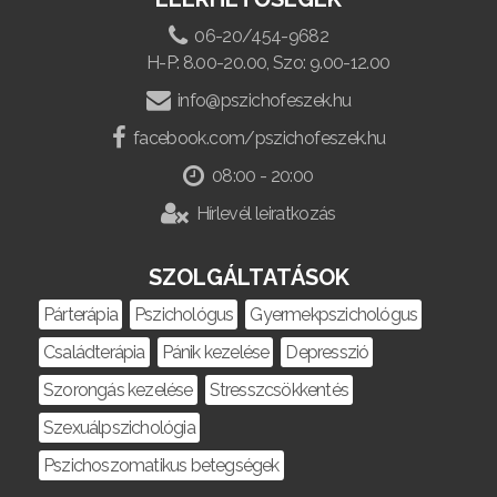
06-20/454-9682
H-P: 8.00-20.00, Szo: 9.00-12.00
info@pszichofeszek.hu
facebook.com/pszichofeszek.hu
08:00 - 20:00
Hírlevél leiratkozás
SZOLGÁLTATÁSOK
Párterápia
Pszichológus
Gyermekpszichológus
Családterápia
Pánik kezelése
Depresszió
Szorongás kezelése
Stresszcsökkentés
Szexuálpszichológia
Pszichoszomatikus betegségek