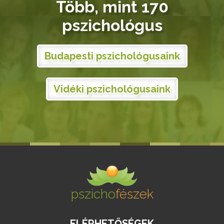
Több, mint 170
pszichológus
Budapesti pszichológusaink
Vidéki pszichológusaink
pszicho
fészek
ELÉRHETŐSÉGEK