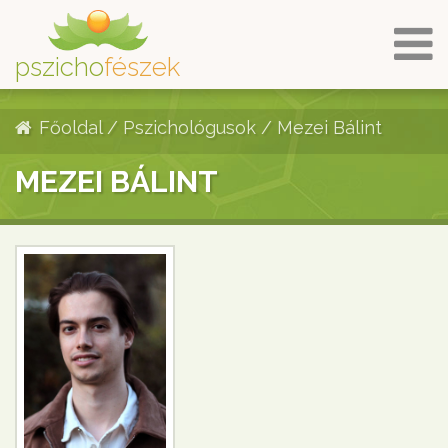
pszicho
fészek
Főoldal
/
Pszichológusok
/
Mezei Bálint
MEZEI BÁLINT