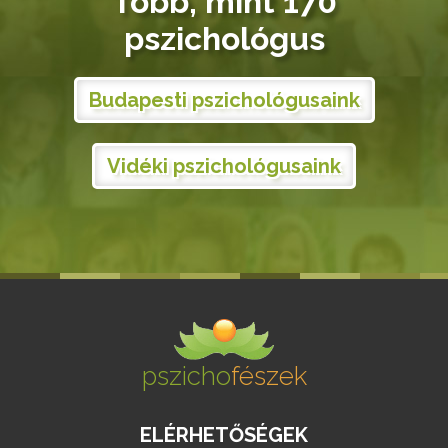
Több, mint 170
pszichológus
Budapesti pszichológusaink
Vidéki pszichológusaink
pszicho
fészek
ELÉRHETŐSÉGEK