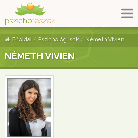
pszicho
fészek
Főoldal
/
Pszichológusok
/
Németh Vivien
NÉMETH VIVIEN