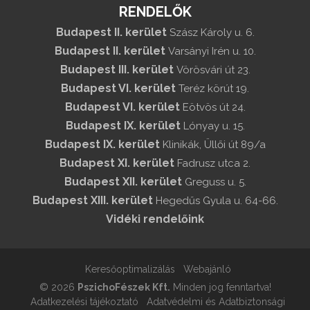
RENDELŐK
Budapest II. kerület
Szász Károly u. 6.
Budapest II. kerület
Varsányi Irén u. 10.
Budapest III. kerület
Vörösvári út 23.
Budapest VI. kerület
Teréz körút 19.
Budapest VI. kerület
Eötvös út 24.
Budapest IX. kerület
Lónyay u. 15.
Budapest IX. kerület
Klinikák, Üllői út 89/a
Budapest XI. kerület
Fadrusz utca 2.
Budapest XII. kerület
Greguss u. 5.
Budapest XIII. kerület
Hegedűs Gyula u. 64-66.
Vidéki rendelőink
Keresőoptimalizálás
Webajánló
© 2026
PszichoFészek Kft.
Minden jog fenntartva!
Adatkezelési tájékoztató
Adatvédelmi és Adatbiztonsági