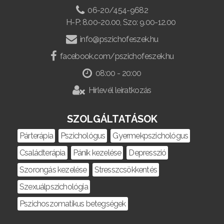
06-20/454-9682
H-P: 8.00-20.00, Szo: 9.00-12.00
info@pszichofeszek.hu
facebook.com/pszichofeszek.hu
08:00 - 20:00
Hírlevél leiratkozás
SZOLGÁLTATÁSOK
Párterápia
Pszichológus
Gyermekpszichológus
Családterápia
Pánik kezelése
Depresszió
Szorongás kezelése
Stresszcsökkentés
Szexuálpszichológia
Pszichoszomatikus betegségek