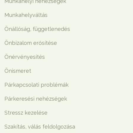
Munkahelyi nehézségek
Munkahelyváltás
Önállóság, függetlenedés
Önbizalom erősítése
Önérvényesítés
Önismeret
Párkapcsolati problémák
Párkeresési nehézségek
Stressz kezelése
Szakítás, válás feldolgozása