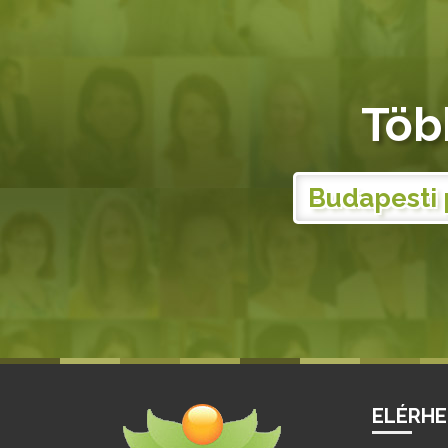
Töb
Budapesti 
ELÉRH