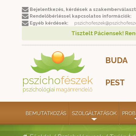
Bejelentkezés, kérdések a szakemberválaszt
Rendelőbérléssel kapcsolatos információk:
r
Egyéb kérdések:
pszichofeszek@pszichofesz
Tisztelt Páciensek! Ren
BUDA
pszicho
fészek
PEST
pszichológiai
magánrendelő
BEMUTATKOZÁS
SZOLGÁLTATÁSOK
PROB