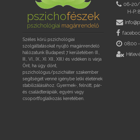
06-20/
H-P: 
pszicho
fészek
info@p
pszichológiai
magánrendelő
faceboo
Széles körű pszichológiai
08:00 -
szolgáltatásokat nyújtó magánrendelő
hálózatunk Budapest 7 kerületében (II.,
Hírlevé
III., VI., IX., XI. XII., XIII.) és vidéken is várja
Önt, ha úgy dönt,
pszichológus/pszichiáter szakember
segítségét venné igénybe lelki életének
stabilizálásához. Gyermek-, felnőtt, pár-
és családterápiák, egyéni vagy
csoportfoglalkozás keretében.