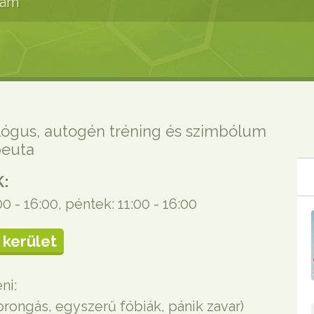
dám
ológus, autogén tréning és szimbólum
peuta
:
:00 - 16:00, péntek: 11:00 - 16:00
 kerület
ni:
rongás, egyszerű fóbiák, pánik zavar)