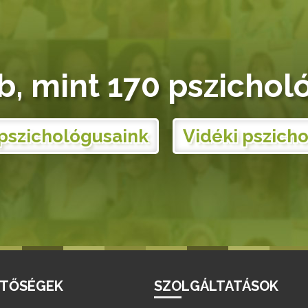
b, mint 170 pszichol
pszichológusaink
Vidéki pszich
ETŐSÉGEK
SZOLGÁLTATÁSOK