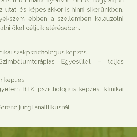
 is fordulnánk. Ilyenkor fontos, hogy álljon
az utat, és képes akkor is hinni sikerünkben,
yekszem ebben a szellemben kalauzolni
tni őket céljaik elérésében.
nikai szakpszichológus képzés
zimbólumterápiás Egyesület – teljes
or képzés
yetem BTK pszichológus képzés, klinikai
erenc jungi analitikusnál