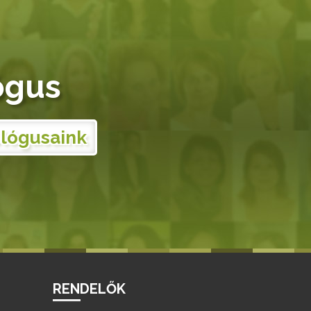
ógus
ológusaink
RENDELŐK