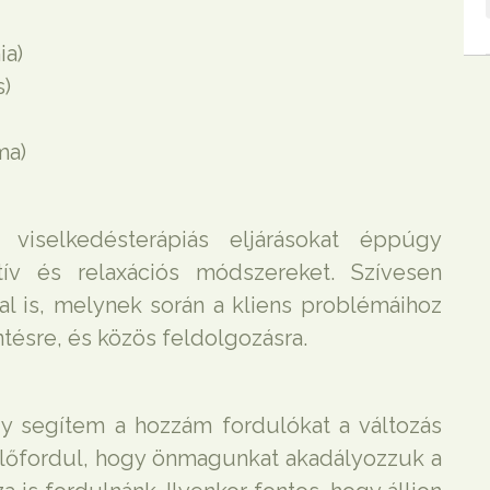
ia)
)
ma)
iselkedésterápiás eljárásokat éppúgy
atív és relaxációs módszereket. Szívesen
l is, melynek során a kliens problémáihoz
tésre, és közös feldolgozásra.
gy segítem a hozzám fordulókat a változás
, előfordul, hogy önmagunkat akadályozzuk a