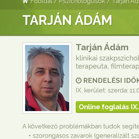
Főoldal
/
Pszichológusok
/
Tarján Á
TARJÁN ÁDÁM
Tarján Ádám
klinikai szakpszich
terapeuta, filmtera
RENDELÉSI IDŐK
IX. kerület: szerda: 11
Online foglalás IX.
A következő problémákban tudok segíte
• szorongásos zavarok (generalizált szo