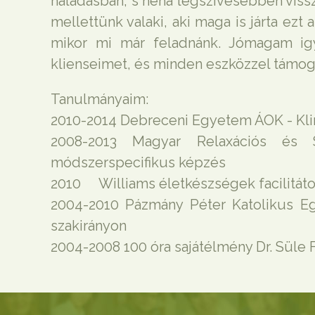
haladásban, s néha legszívesebben vissza
mellettünk valaki, aki maga is járta ezt 
mikor mi már feladnánk. Jómagam ig
klienseimet, és minden eszközzel támoga
Tanulmányaim:
2010-2014 Debreceni Egyetem ÁOK - Kli
2008-2013 Magyar Relaxációs és S
módszerspecifikus képzés
2010 Williams életkészségek facilitát
2004-2010 Pázmány Péter Katolikus Eg
szakirányon
2004-2008 100 óra sajátélmény Dr. Süle F