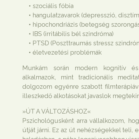
• szociális fóbia
• hangulatzavarok (depresszió, disztím
• hipochondriázis (betegség szorongás
• IBS (irritábilis bél szindróma)
• PTSD (Poszttraumás stressz szindró
• életvezetési problémák
Munkám során modern kognitív és v
alkalmazok, mint tradicionális medit
dolgozom egyénre szabott filmterápiáva
illeszkedő alkotásokat javaslok megtekin
»ÚT A VÁLTOZÁSHOZ«
Pszichológusként arra vállalkozom, ho
útját járni. Ez az út nehézségekkel teli