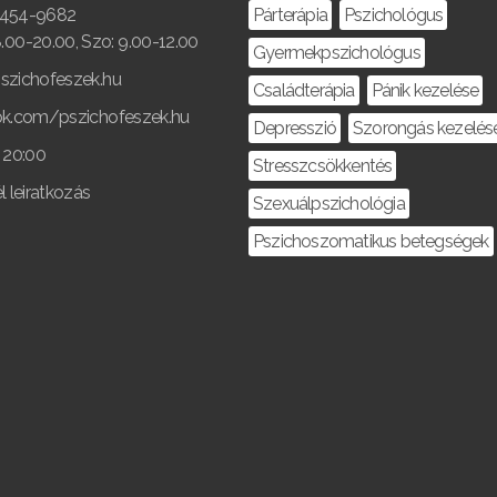
454-9682
Párterápia
Pszichológus
8.00-20.00, Szo: 9.00-12.00
Gyermekpszichológus
szichofeszek.hu
Családterápia
Pánik kezelése
k.com/pszichofeszek.hu
Depresszió
Szorongás kezelés
 20:00
Stresszcsökkentés
l leiratkozás
Szexuálpszichológia
Pszichoszomatikus betegségek