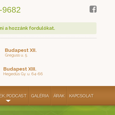
-9682
ni a hozzánk fordulókat.
Budapest XII.
Greguss u. 5.
Budapest XIII.
Hegedűs Gy. u. 64-66
EK, PODCAST
GALÉRIA
ÁRAK
KAPCSOLAT