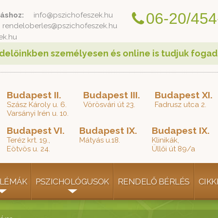
06-20/454
áshoz:
info@pszichofeszek.hu
endeloberles@pszichofeszek.hu
ek.hu
delőinkben személyesen és online is tudjuk fogad
Budapest II.
Budapest III.
Budapest XI.
Szász Károly u. 6.
Vörösvári út 23.
Fadrusz utca 2.
Varsányi Irén u. 10.
Budapest VI.
Budapest IX.
Budapest IX.
Teréz krt. 19.,
Mátyás u.18.
Klinikák,
Eötvös u. 24.
Üllői út 89/a
LÉMÁK
PSZICHOLÓGUSOK
RENDELŐ BÉRLÉS
CIKK