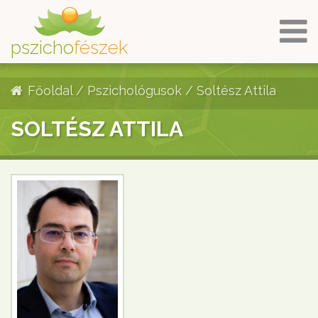
pszicho
fészek
Főoldal
/
Pszichológusok
/
Soltész Attila
SOLTÉSZ ATTILA