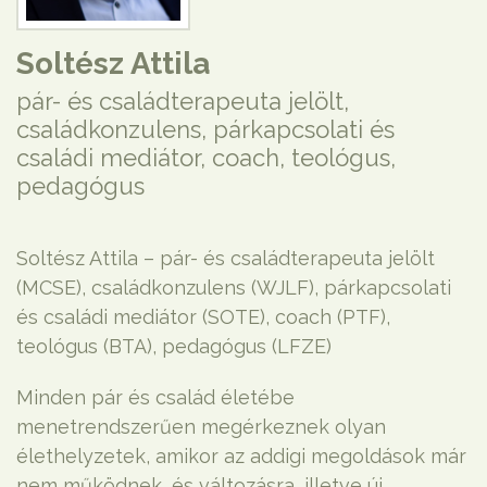
Soltész Attila
pár- és családterapeuta jelölt,
családkonzulens, párkapcsolati és
családi mediátor, coach, teológus,
pedagógus
Soltész Attila – pár- és családterapeuta jelölt
(MCSE), családkonzulens (WJLF), párkapcsolati
és családi mediátor (SOTE), coach (PTF),
teológus (BTA), pedagógus (LFZE)
Minden pár és család életébe
menetrendszerűen megérkeznek olyan
élethelyzetek, amikor az addigi megoldások már
nem működnek, és változásra, illetve új