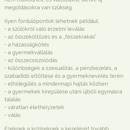
megoldásokra van szükség.
Ilyen fordulópontok lehetnek például:
• a szülőkről való érzelmi leválás
• az összeköltözés és a „fészekrakás”
• a házasságkötés
• a gyermekvállalás
• az összecsiszolódás
• különbségek a szexualitás, a pénzkezelés, a
szabadidő eltöltése és a gyermeknevelés terén
• elhidegülés a mindennapi hajtás közben
• a gyermekek kirepülése utáni újbóli egymásra
találás
• váratlan élethelyzetek
• válás
Ezeknek a kríziseknek a kezelését tovább