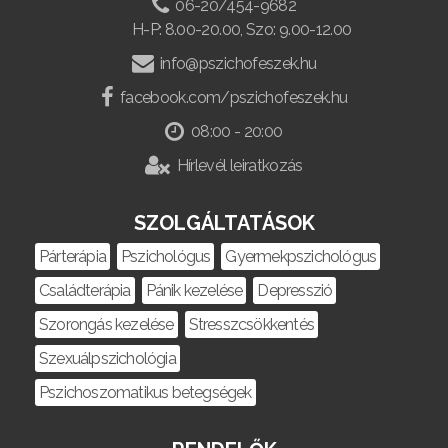
06-20/454-9682
H-P: 8.00-20.00, Szo: 9.00-12.00
info@pszichofeszek.hu
facebook.com/pszichofeszek.hu
08:00 - 20:00
Hírlevél leiratkozás
SZOLGÁLTATÁSOK
Párterápia
Pszichológus
Gyermekpszichológus
Családterápia
Pánik kezelése
Depresszió
Szorongás kezelése
Stresszcsökkentés
Szexuálpszichológia
Pszichoszomatikus betegségek