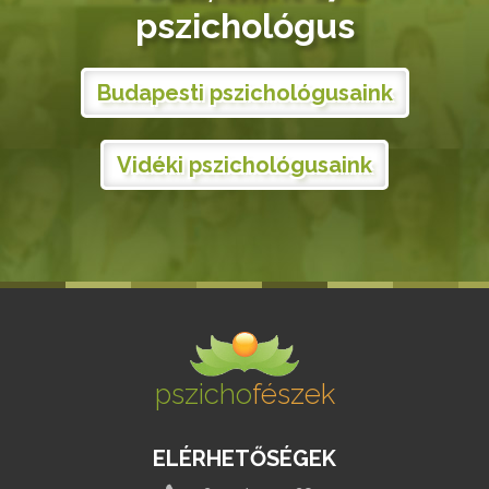
pszichológus
Budapesti pszichológusaink
Vidéki pszichológusaink
pszicho
fészek
ELÉRHETŐSÉGEK