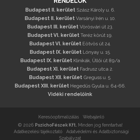
RENDELŐK
Budapest II. kerület
Szász Károly u. 6.
Budapest II. kerület
Varsányi Irén u. 10.
Budapest III. kerület
Vörösvári út 23.
Budapest VI. kerület
Teréz körút 19.
Budapest VI. kerület
Eötvös út 24.
Budapest IX. kerület
Lónyay u. 15.
Budapest IX. kerület
Klinikák, Üllői út 89/a
Budapest XI. kerület
Fadrusz utca 2.
Budapest XII. kerület
Greguss u. 5.
Budapest XIII. kerület
Hegedűs Gyula u. 64-66.
Vidéki rendelőink
Keresőoptimalizálás
Webajánló
© 2026
PszichoFészek Kft.
Minden jog fenntartva!
Adatkezelési tájékoztató
Adatvédelmi és Adatbiztonsági
Szabályzat