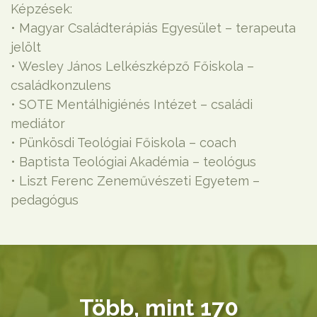
Képzések:
• Magyar Családterápiás Egyesület – terapeuta
jelölt
• Wesley János Lelkészképző Főiskola –
családkonzulens
• SOTE Mentálhigiénés Intézet – családi
mediátor
• Pünkösdi Teológiai Főiskola – coach
• Baptista Teológiai Akadémia – teológus
• Liszt Ferenc Zeneművészeti Egyetem –
pedagógus
Több, mint 170